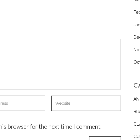
Fe
Ja
De
No
Oc
C
AN
Bl
CL
his browser for the next time I comment.
CU