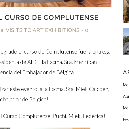
AL CURSO DE COMPLUTENSE
ía
,
VISITS TO ART EXHIBITIONS
0
ntegrado el curso de Complutense fue la entrega
residenta de AIDE, la Excma. Sra. Mehriban
A
encia del Embajador de Bélgica.
Ma
izar este evento a la Excma. Sra. Miek Calcoen,
Apr
mbajador de Belgica!
Ma
el Curso Complutense :Puchi. Miek, Federica!
Fe