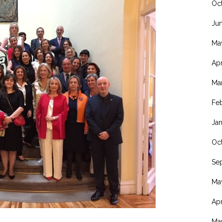
Oc
Ju
Ma
Apr
Ma
Fe
Ja
Oc
Se
Ma
Apr
Ma