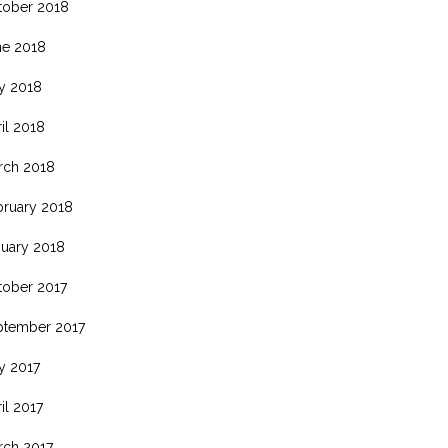
tober 2018
ne 2018
y 2018
il 2018
rch 2018
bruary 2018
nuary 2018
tober 2017
ptember 2017
y 2017
il 2017
rch 2017