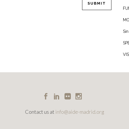
FU
MO
Sin
SP
VI
Contact us at
info@aide-madrid.org