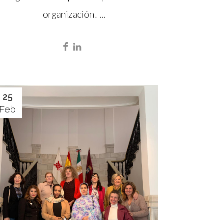
organización! ...
25
Feb