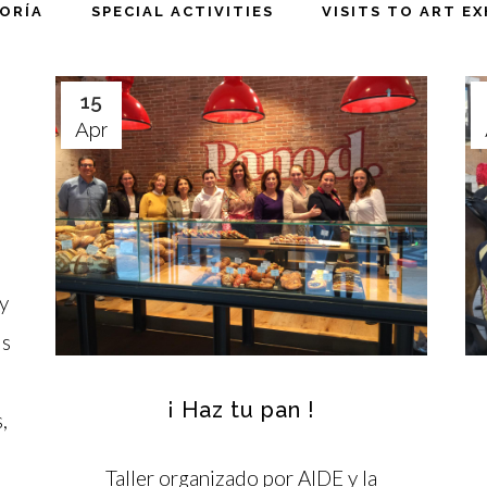
GORÍA
SPECIAL ACTIVITIES
VISITS TO ART EX
15
Apr
ty
us
¡ Haz tu pan !
,
Taller organizado por AIDE y la