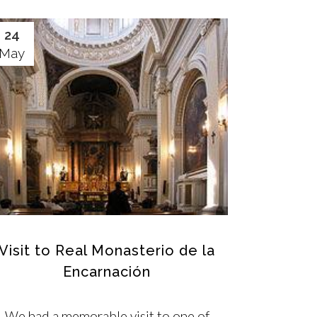
24
May
Visit to Real Monasterio de la
Encarnación
We had a memorable visit to one of